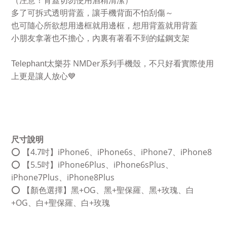
（注意！背蓋切勿使用酒精清潔）
多了可拆式透明背蓋，讓手機背面不怕刮傷～
也可隨心所欲想用邊框就用邊框，想用背蓋就用背蓋
小朋友拿著也不擔心，內裏有著看不到的錳鋼支架
NMDer
Telephant
太樂芬
系列手機殼，不只好看實際使用
上更是讓人放心
💙
尺寸說明
4.7
iPhone6
iPhone6s
iPhone7
iPhone8
⭕
【
吋】
、
、
、
5.5
iPhone6Plus
iPhone6sPlus
⭕
【
吋】
、
、
iPhone7Plus
iPhone8Plus
、
+OG
+
+
⭕
【顏色選擇】黑
、黑
聖保羅、黑
玫瑰、白
+OG
+
+
、白
聖保羅、白
玫瑰