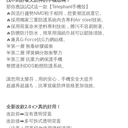
找不到好看又防摔的手機殼嗎？
那你應該試試這一款【
Telephant
手機殼】
NMD
🔥
與流行趨勢
鞋子相同，想要潮流就選它。
Air steel
🔥
採用獨家三重防護系統內含專利
技術。
🔥
採用荷葉奈米塗料專利技術，髒污不容易附著。
🔥
防髒防汙防水，簡單用濕紙巾就可以鬆除清除。
G-Force
G
🔥
兼具
抗
力網結構。
🎯
第一層 無毒矽膠緩衝
🎯
第二層 彈簧鋼分散衝擊力
🎯
第三層 抗重力網保護手機
整體達到
DDS
動態防護系統。
讓您用太樂芬，用的安心，手機安全大提升
超越再超越
💪
，比軍規級防摔規格更加強效。
2.0
全新改款
👉
真的好用！
改款前
➡
沒有透明背蓋
改款後
➡
多可拆式透明背蓋