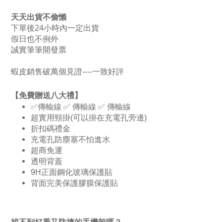
天天出貨不偷懶
下單後24小時內一定出貨
假日也不例外
誠實筆筆開發票
蝦皮銷售破萬個見證
----一致好評
【免費贈送八大禮】
✅
傳輸線
✅
傳輸線
✅
傳輸線
超實用頸掛
(
可以掛在充電孔旁邊
)
折扣碼禮金
充電孔防塵塞不怕進水
超商免運
透明背蓋
9H
正面鋼化玻璃保護貼
背面完美保護膠膜保護貼