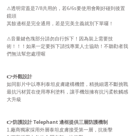
7/8
6/6s
⚠
透明背蓋是
共用的，若
要使用會剛好碰到後置
鏡頭
其餘邊框是完全通用，若是完美主義就別下單囉！
⚠
音量鍵色塊部分請勿自行拆下！因為裝上需要技
術！！！如果一定要拆下請找專業人士協助！不聽勸者我
們無法幫您處理喔
👉
外觀設計
如同影片中以專利泰坦皮膚建構機體，精挑細選不斷挑戰
最抗污材質在使用專利塗料，讓手機殼擁有抗污柔軟觸感
大升級
Telephant
👉
防護設計
邊框提供三層防護機制
1.
廠商獨家採用外層泰坦皮膚接受第一層，抗衝擊