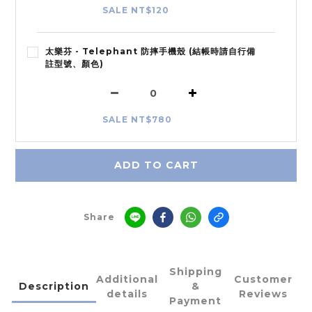
SALE NT$120
太樂芬 - Telephant 防摔手機殼 (結帳時請自行備
註型號、顏色)
SALE NT$780
ADD TO CART
Share
Shipping
Additional
Customer
Description
&
details
Reviews
Payment