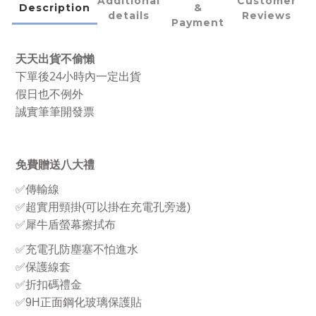
Additional
Customer
Description
&
details
Reviews
Payment
天天出貨不偷懶
下單後24小時內一定出貨
假日也不例外
誠實筆筆開發票
免費贈送八大禮
✅
傳輸線
✅
超實用頸掛
(
可以掛在充電孔旁邊
)
✅
犀牛盾螢幕擦拭布
✅
充電孔防塵塞不怕進水
✅保護線套
✅
折扣碼禮金
✅
9H
正面鋼化玻璃保護貼