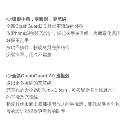
👉
弧形手感，更圓滑、更流線
全新
CrashGuard2.0
具備更流線的外型
依
iPhone
調整弧形設計，握起來手感升級，表面霧化處理
好握不刮手
按鍵回饋佳，軟硬材質完美結合
安裝簡單，用久不鬆脫
👉
全新
CrashGuard 2.0
邊框殼
適用更多廠牌的充電線
充電孔的大小為
0.7cm x 1.5cm
，可搭配更多非原廠尺寸
的耳機及充電線
相較其他市面上底部採開放式的手機殼，開孔精準且全包
覆的設計能提供更完善的防護