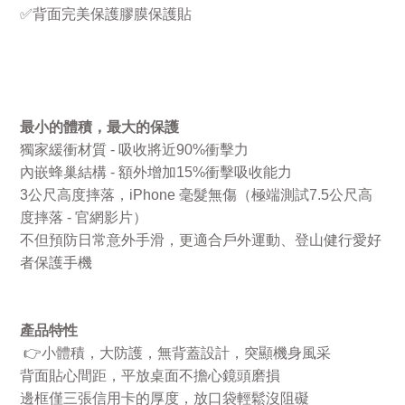
✅
背面完美保護膠膜保護貼
最小的體積，最大的保護
獨家緩衝材質
-
吸收將近
90%
衝擊力
內嵌蜂巢結構
-
額外增加
15%
衝擊吸收能力
3
公尺高度摔落，
iPhone
毫髮無傷（極端測試
7.5
公尺高
度摔落
-
官網影片）
不但預防日常意外手滑，更適合戶外運動、登山健行愛好
者保護手機
產品特性
👉
小體積，大防護，無背蓋設計，突顯機身風采
背面貼心間距，平放桌面不擔心鏡頭磨損
邊框僅三張信用卡的厚度，放口袋輕鬆沒阻礙