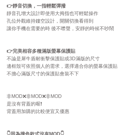
👉
靜音切換，一指輕鬆彈撥
靜音孔增大設計即使用大拇指也可輕鬆操作
孔位外觀維持鏤空設計，開關切換看得到
讓你手機在需要的時
後不噤聲，安靜的時候不吵鬧
👉
完美相容多種滿版螢幕保護貼
不論是犀牛盾耐衝擊保護貼或
3D
滿版的尺寸
邊框殼可依照個人的需求，選擇適合你的螢幕保護貼
不擔心滿版尺寸的保護貼會裝不下
非
MOD
❌
非
MOD
❌
非
MOD
是沒有背蓋的喔
❗
背蓋用加購的比較便宜又優惠
👇
因為撞色款式沒有
MOD
👇