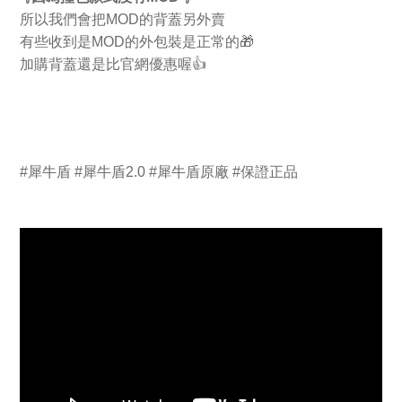
所以我們會把
MOD
的背蓋另外賣
有些收到是
MOD
的外包裝是正常的
🎁
加購背蓋還是比官網優惠喔
👍
#
犀牛盾
#
犀牛盾
2.0 #
犀牛盾原廠
#
保證正品