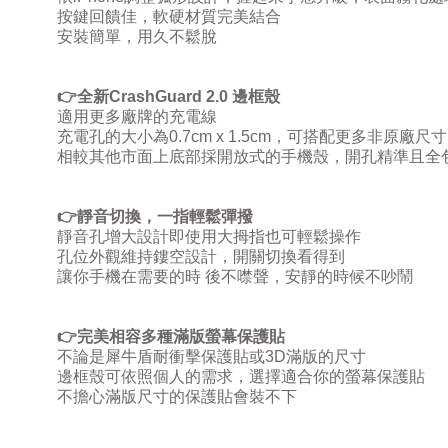
按鍵回饋佳，軟硬材質完美結合
安裝簡單，用久不鬆脫
👉
全新
CrashGuard 2.0
邊框殼
適用更多廠牌的充電線
充電孔的大小為
0.7cm x 1.5cm
，可搭配更多非原廠尺寸
相較其他市面上底部採開放式的手機殼，開孔精準且全
👉
靜音切換，一指輕鬆彈撥
靜音孔增大設計即使用大拇指也可輕鬆操作
孔位外觀維持鏤空設計，開關切換看得到
讓你手機在需要的時
後不噤聲，安靜的時候不吵鬧
👉
完美相容多種滿版螢幕保護貼
不論是犀牛盾耐衝擊保護貼或
3D
滿版的尺寸
邊框殼可依照個人的需求，選擇適合你的螢幕保護貼
不擔心滿版尺寸的保護貼會裝不下