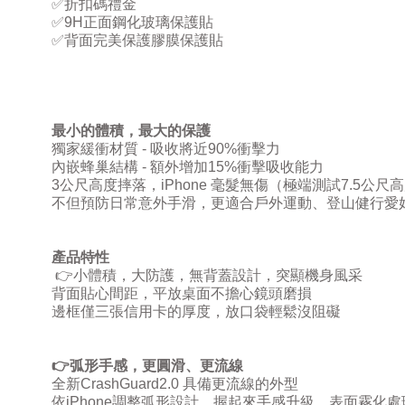
✅
折扣碼禮金
✅
9H
正面鋼化玻璃保護貼
✅
背面完美保護膠膜保護貼
最小的體積，最大的保護
獨家緩衝材質
-
吸收將近
90%
衝擊力
內嵌蜂巢結構
-
額外增加
15%
衝擊吸收能力
3
公尺高度摔落，
iPhone
毫髮無傷（極端測試
7.5
公尺高
不但預防日常意外手滑，更適合戶外運動、登山健行愛
產品特性
👉
小體積，大防護，無背蓋設計，突顯機身風采
背面貼心間距，平放桌面不擔心鏡頭磨損
邊框僅三張信用卡的厚度，放口袋輕鬆沒阻礙
👉
弧形手感，更圓滑、更流線
全新
CrashGuard2.0
具備更流線的外型
依
iPhone
調整弧形設計，握起來手感升級，表面霧化處