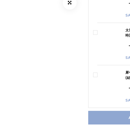
S
太
時
S
犀
(
S