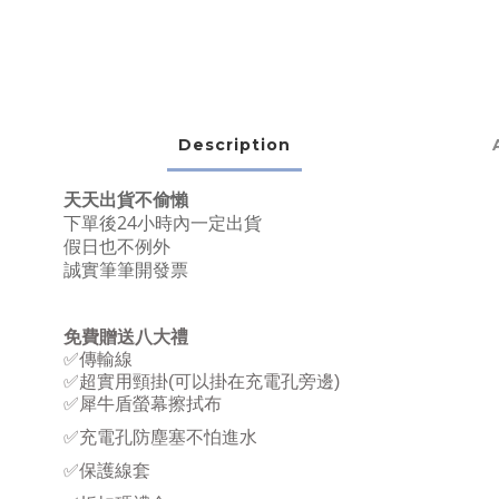
Description
天天出貨不偷懶
下單後24小時內一定出貨
假日也不例外
誠實筆筆開發票
免費贈送八大禮
✅
傳輸線
✅
超實用頸掛
(
可以掛在充電孔旁邊
)
✅
犀牛盾螢幕擦拭布
✅
充電孔防塵塞不怕進水
✅
保護線套