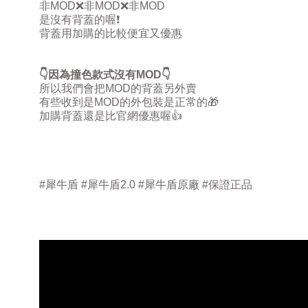
非
MOD
❌
非
MOD
❌
非
MOD
是沒有背蓋的喔
❗
背蓋用加購的比較便宜又優惠
👇
因為撞色款式沒有
MOD
👇
所以我們會把
MOD
的背蓋另外賣
有些收到是
MOD
的外包裝是正常的
🎁
加購背蓋還是比官網優惠喔
👍
#
犀牛盾
#
犀牛盾
2.0 #
犀牛盾原廠
#
保證正品