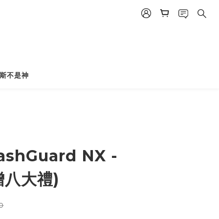
斯不是神
shGuard NX -
贈八大禮)
0