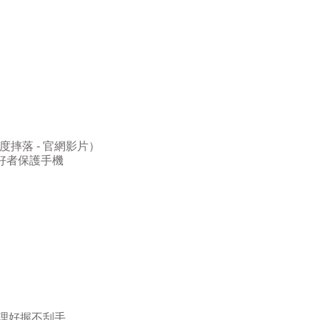
度摔落
-
官網影片）
好者保護手機
理好握不刮手