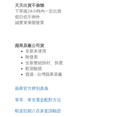
天天出貨不偷懶
下單後24小時內一定出貨
假日也不例外
誠實筆筆開發票
蘋果原廠公司貨
全新
未使用
附發票
全新整組拆封、拆賣
歡迎驗貨
貨源 - 台灣蘋果原廠
蘋果官方辨別真偽
單耳、單充電盒配對方法
蝦皮狂銷八百多套請驗證