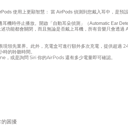
rPods
使用上更顯智慧： 當
AirPods
偵測到您戴入耳中，是預
邊耳機時停止播放。開啟「自動耳朵偵測」（
Automatic Ear Dete
上述功能都會關閉，而且無論是否戴上耳機，所有音樂只會透過
A
2
表現領先業界。此外，充電盒可進行額外多次充電，提供超過
小時的聆聽時間。
ne
Siri
AirPods
，或是詢問
你的
還有多少電量即可確認。
方的困擾