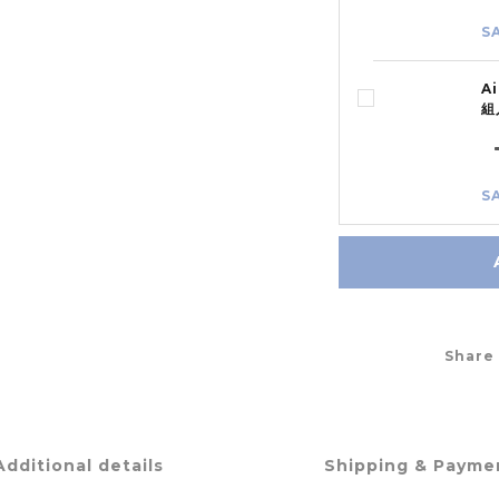
S
A
組
S
Share
Additional details
Shipping & Payme