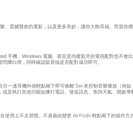
音樂、震撼聲效的電影，以及更多美妙，讓你大飽耳福。而當你撥
oid
手機、
Windows
電腦、甚至是內建藍牙的電視配對也不會比
燈閃爍白燈，同時確認裝置端是否配對成功即可。
在任一邊耳機外側輕點兩下即可喚醒
Siri
來控制音樂播放（例如
，或是執行其他功能如播打電話、發送訊息、查詢天氣、開啟導
AirPods
戶在使用上不太習慣。不過藉由變更
輕點兩下的操作方
。