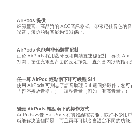
AirPods
提供
細節豐富、高品質的
ACC
音訊格式，帶來絕佳音色的
噪音，讓你的聲音能夠清晰傳出。
AirPods
也能與非蘋裝置配對
由於
AirPods
採用藍牙技術與裝置連線配對，要與
Andr
打開，按住充電盒背面的設定按鈕，直到盒內狀態指示
任一耳
AirPod
輕點兩下即可喚醒
Siri
使用
AirPods
可別忘了語音助理
Siri
這個好夥伴，您可
「暫停播放音樂」）、調整音量（例如「調高音量」）
變更
AirPods
輕點兩下的操作方式
EarPods
AirPods
不像
有實體線控功能，或許不少用
就能解決這個問題，而且兩耳可以各自設定不同的功能