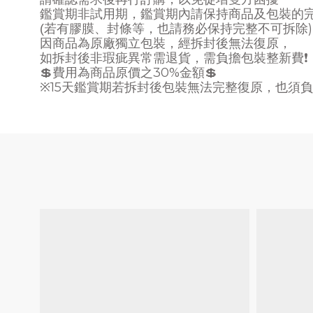
鑑賞期非試用期，鑑賞期內請保持商品及包裝的
)
(
若有膠膜、封條等，也請務必保持完整不可拆除
因商品為原廠獨立包裝，經拆封後無法復原，
如拆封後非瑕疵異常需退貨，需負擔包裝整新費
❗
30%
💲
費用為商品原價之
金額
💲
15
※
天鑑賞期若拆封後包裝無法完整復原，也須負