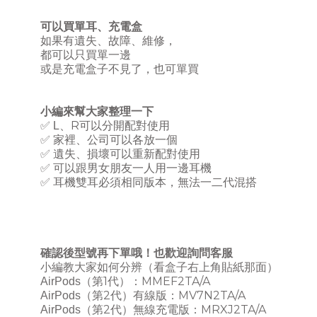
可以買單耳、充電盒
如果有遺失、故障、維修，
都可以只買單一邊
或是充電盒子不見了，也可單買
小編來幫大家整理一下
R
✅
L
、
可以分開配對使用
✅
家裡、公司可以各放一個
✅
遺失、損壞可以重新配對使用
✅
可以跟男女朋友一人用一邊耳機
✅
耳機雙耳必須相同版本，無法一二代混搭
確認後型號再下單哦！也歡迎詢問客服
小編教大家如何分辨（看盒子右上角貼紙那面）
1
MMEF2TA/A
AirPods
（第
代）：
2
MV7N2TA/A
AirPods
（第
代）有線版：
2
MRXJ2TA/A
AirPods
（第
代）無線充電版：