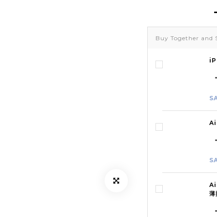
Buy Together and 
i
S
A
S
A
薄