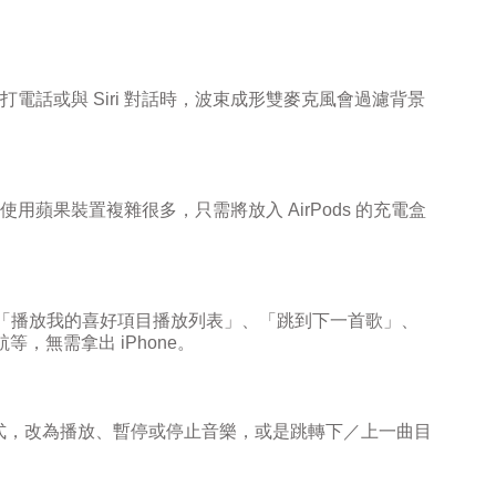
打電話或與
Siri
對話時，波束成形雙麥克風會過濾背景
使用蘋果裝置複雜很多，只需將放入
AirPods
的充電盒
「播放我的喜好項目播放列表」、「跳到下一首歌」、
航等，無需拿出
iPhone
。
式，改為播放、暫停或停止音樂，或是跳轉下／上一曲目