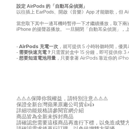
設定
AirPods
的「自動耳朵偵測」
以往插上
EarPods
、開啟《音樂》
App
才能聽歌，但
Ai
當您取下其中一邊耳機時暫停一下才繼續播放，取下兩
iPhone
的揚聲器播放。 一旦關閉「自動耳朵偵測」，
AirPods
充電一次
5
-
，就可提供
小時聆聽時間，優異
需要快速充電？
15
3
-
只需置於盒中
分鐘，即可提供你
想要知道電池用量
AirPods
iPho
-
，只要拿著
靠近你的
⚠
⚠
⚠
保障你我權益，請特別注意
⚠
⚠
⚠
保證全新台灣蘋果原廠公司貨
👍👍
詳細功能規格請參閱官網介紹
商品皆為全新未拆封商品
請確認您需要這樣商品再進行下標，以免造成雙
請確認需求後再行訂購，以免徒增雙方困擾