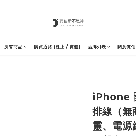
所有商品
購買通路 (線上 / 實體)
品牌列表
關於賈伯
iPhone
排線（無商
靈、電源