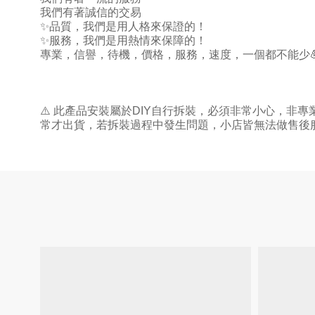
我們有著誠信的交易
✨
品質，我們是用人格來保證的！
✨
服務，我們是用熱情來保障的！
專業，信譽，待機，價格，服務，速度，一個都不能少
⚠
️
此產品安裝屬於
DIY
自行拆裝，必須非常小心，非專
常才出貨，若拆裝過程中發生問題，小店皆無法做售後