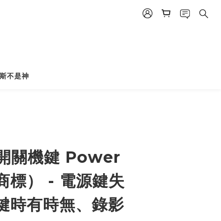
斯不是神
 開關機鍵 Power
標） - 電源鍵失
鍵時有時無、錄影