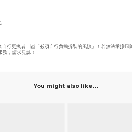
💪
業自行更換者，
🆘
「必須自行負擔拆裝的風險」！若無法承擔風
服務，請求見諒！
You might also like...