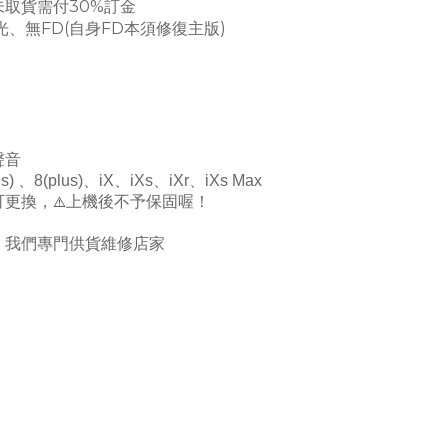
未取貨需付30%訂金
、無FD(自身FD本須修復主版)
聲音
s)
、
8(
plus)
、
iX
、
iXs
、
iXr
、
iXs Max
⚠️
可更換，
上機後不予保固喔！
！我們專門供貨維修店家