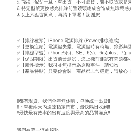
5. "客訂商品"一旦下單出貨，不可退貨，若不取貨或是
6. 特定型號更換感光排線前置鏡頭總成會造成無環境感光
⚠️
以上六點皆同意，再請下單喔！謝謝您
✅
【排線種類】
iPhone
電源排線
(Power
排線總成
)
✅
【更換症頭】電源鍵失靈、電源鍵時有時無、錄影無
✅
【排線型號】
iPhone5(s)
、
SE
、
6(s)
、
6(s)plus
、
7(plu
✅
【保固期限】出貨前會測試，您上機前測試有問題都
✅
【屬性標示】我司並無標示為原廠零件，請知悉
✅
【產品特點】只要你會裝，商品都非常穩定，請放心
‼️
都有現貨。我們全年無休唷，每晚統一出貨
‼️
‼️
下單後兩天內送達指定門市，最快隔日收到
‼️
‼️
最快最有效率的出貨速度與最高的品質滿意
‼️
我們有著一流的服務