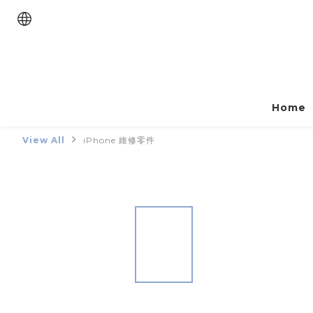
Home
View All
iPhone 維修零件