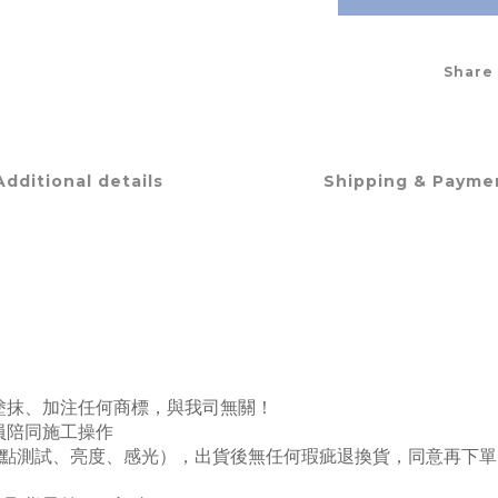
Share
Additional details
Shipping & Payme
有塗抹、加注任何商標，與我司無關！
人員陪同施工操作
、多點測試、亮度、感光），出貨後無任何瑕疵退換貨，同意再下單