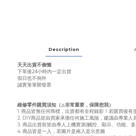
Description
天天出貨不偷懶
下單後24小時內一定出貨
假日也不例外
誠實筆筆開發票
維修零件購買須知（
非常重要，保障您我）
⚠️
1. 商品皆無任何商標，出貨都有全程錄影！若購買後
2. DIY商品皆由買家承擔任何施工風險，建議由專業
3. 商品出貨前皆由專人上機實測(觸控、顯示、功能
4. 商品皆是一入，若圖片是兩入是示意圖