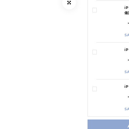
i
備
S
i
S
i
S