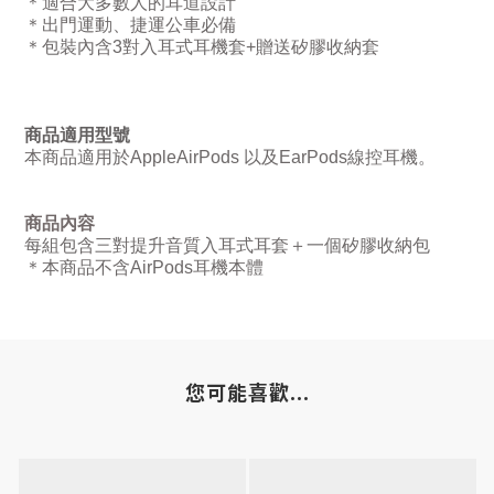
＊適合大多數人的耳道設計
＊出門運動、捷運公車必備
＊包裝內含
3
對入耳式耳機套
+
贈送矽膠收納套
商品適用型號
本商品適用於
AppleAirPods
以及
EarPods
線控耳機。
商品內容
每組包含三對提升音質入耳式耳套＋一個矽膠收納包
＊本商品不含
AirPods
耳機本體
您可能喜歡...