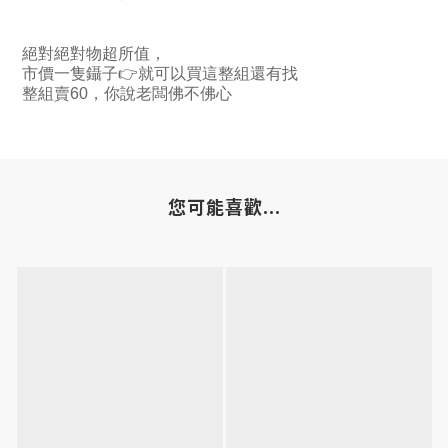
絕對絕對物超所值，
市價一隻鑷子
👉
就可以買這整組還有找
整組賣
60
，你說老闆佛不佛心
您可能喜歡...