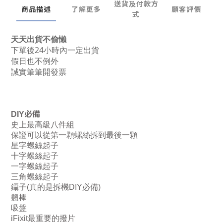
送貨及付款方
商品描述
了解更多
顧客評價
式
天天出貨不偷懶
下單後24小時內一定出貨
假日也不例外
誠實筆筆開發票
必備
DIY
史上最高級八件組
保證可以從第一顆螺絲拆到最後一顆
星字螺絲起子
十字螺絲起子
一字螺絲起子
三角螺絲起子
鑷子
(
真的是拆機
DIY
必備
)
翹棒
吸盤
iFixit
最重要的撥片