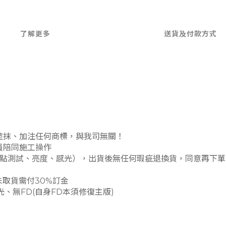
了解更多
送貨及付款方式
有塗抹、加注任何商標，與我司無關！
人員陪同施工操作
、多點測試、亮度、感光），出貨後無任何瑕疵退換貨，同意再下單
未取貨需付30%訂金
、無FD(自身FD本須修復主版)