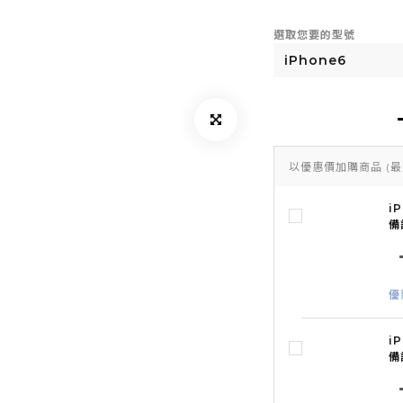
選取您要的型號
以優惠價加購商品
(最
i
備
優
i
備