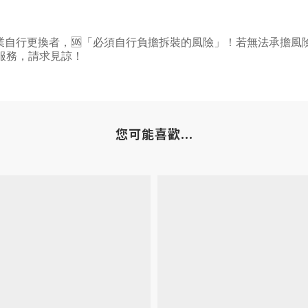
業自行更換者，
🆘
「必須自行負擔拆裝的風險」！若無法承擔風
服務，請求見諒！
您可能喜歡...