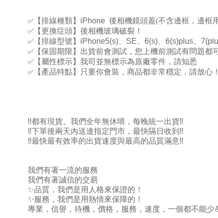
✅
【排線種類】
iPhone
後相機鏡頭蓋(不含邊框，邊框
✅
【更換症頭】後相機玻璃破裂！
✅
【排線型號】
iPhone5(s)
、
SE
、
6(s)
、
6(s)plus
、
7(plu
✅
【保固期限】出貨前會測試，您上機前測試有問題都
✅
【屬性標示】我司並無標示為原廠零件，請知悉
✅
【產品特點】只要你會裝，商品都非常穩定，請放心
‼️
都有現貨。我們全年無休唷，每晚統一出貨
‼️
‼️
下單後兩天內送達指定門市，最快隔日收到
‼️
‼️
最快最有效率的出貨速度與最高的品質滿意
‼️
我們有著一流的服務
我們有著誠信的交易
✨
品質，我們是用人格來保證的！
✨
服務，我們是用熱情來保障的！
專業，信譽，待機，價格，服務，速度，一個都不能少