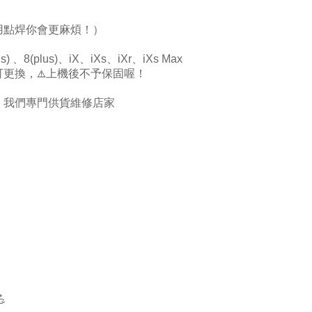
用點焊你會更麻煩！）
s)
、
8(
plus)
、
iX
、
iXs
、
iXr
、
iXs Max
⚠️
可更換，
上機後不予保固喔！
！我們專門供貨維修店家
💪