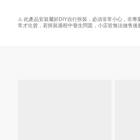
⚠
️
此產品安裝屬於
DIY
自行拆裝，必須非常小心，非專
常才出貨，若拆裝過程中發生問題，小店皆無法做售後