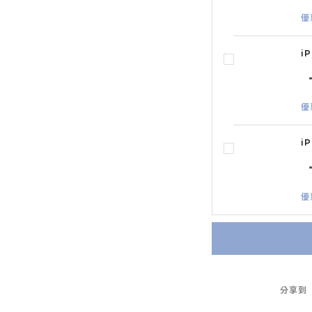
優
i
優
i
優
分享到