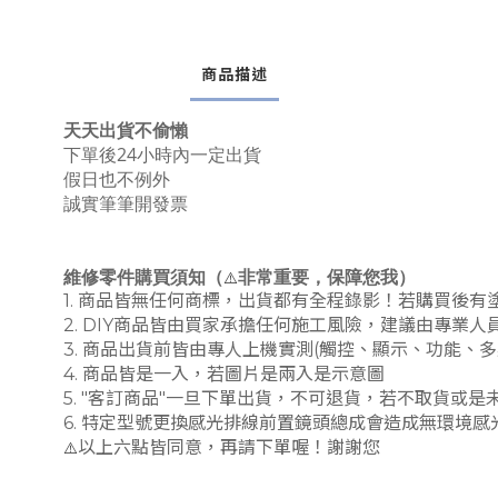
商品描述
天天出貨不偷懶
下單後24小時內一定出貨
假日也不例外
誠實筆筆開發票
維修零件購買須知（
非常重要，保障您我）
⚠️
1. 商品皆無任何商標，出貨都有全程錄影！若購買後
2. DIY商品皆由買家承擔任何施工風險，建議由專業
3. 商品出貨前皆由專人上機實測(觸控、顯示、功能
4. 商品皆是一入，若圖片是兩入是示意圖
5. "客訂商品"一旦下單出貨，不可退貨，若不取貨或是
6. 特定型號更換感光排線前置鏡頭總成會造成無環境感光
⚠️
以上六點皆同意，再請下單喔！謝謝您