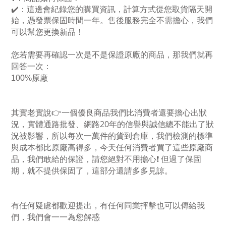
✔
：這邊會紀錄您的購買資訊，計算方式從您取貨隔天開
始，憑發票保固時間一年。售後服務完全不需擔心，我們
可以幫您更換新品！
您若需要再確認一次是不是保證原廠的商品，那我們就再
回答一次：
100%原廠
其實老實說
👉
一個優良商品我們比消費者還要擔心出狀
20
況，實體通路批發、網路
年的信譽與誠信總不能出了狀
況被影響，所以每次一萬件的貨到倉庫，我們檢測的標準
與成本都比原廠高得多，今天任何消費者買了這些原廠商
品，我們敢給的保證，請您絕對不用擔心
❗
但過了保固
期，就不提供保固了，這部分還請多多見諒。
有任何疑慮都歡迎提出，有任何同業抨擊也可以傳給我
們，我們會一一為您解惑