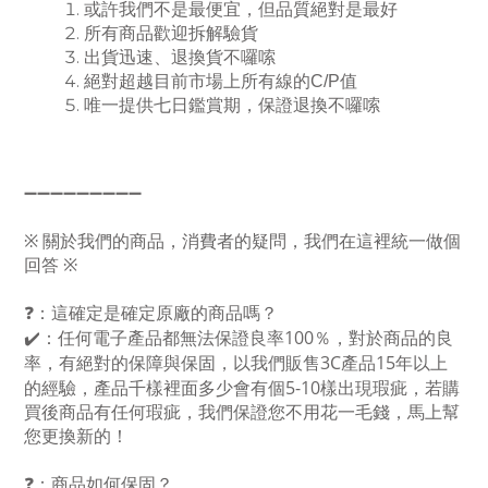
或許我們不是最便宜，但品質絕對是最好
所有商品歡迎拆解驗貨
出貨迅速、退換貨不囉嗦
絕對超越目前市場上所有線的
C/P
值
唯一提供七日鑑賞期，保證退換不囉嗦
➖➖➖➖➖➖➖➖➖
※
關於我們的商品，消費者的疑問，我們在這裡統一做個
回答
※
❓
：這確定是確定原廠的商品嗎？
100
✔
：
任何電子產品都無法保證良率
％，對於商品的良
3C
15
率，有絕對的保障與保固，以我們販售
產品
年以上
5-10
的經驗，產品千樣裡面多少會有個
樣出現瑕疵，若購
買後商品有任何瑕疵，我們保證您不用花一毛錢，馬上幫
您更換新的！
❓
：商品如何保固？