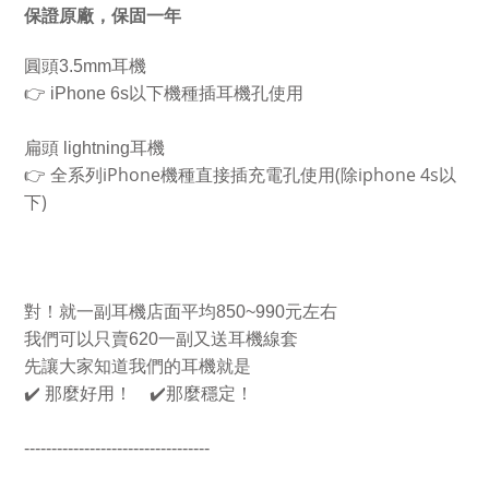
保證原廠，保固一年
圓頭
3.5mm
耳機
👉
iPhone 6s
以下機種插耳機孔使用
扁頭
lightning
耳機
iPhone
(
iphone 4s
👉
全系列
機種直接插充電孔使用
除
以
)
下
對！就一副耳機店面平均
850~990
元左右
我們可以只賣
620
一副又送耳機線套
先讓大家知道我們的耳機就是
✔
️
那麼好用！
✔
那麼穩定！
----------------------------------