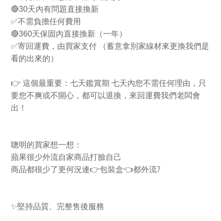
🔴
30
天內有問題直接換新
✅
不需負擔任何費用
🔴
360
天保固內直接換新（一年）
✅
寄回運費，由買家支付 （蓄意拿別家線材來更換我們是
看的出來的）
👉
這個最重要：七天鑑賞期 七天內您不需任何理由，只
要您不爽或不開心，都可以退換，來回運費我們老闆會
出！
聰明的買家想一想：
蘋果很少外流自家商品打臉自己
?
商品都很少了更何況連
👉
包裝盒
👈
都外流
✨
堅持品質、完整售後服務