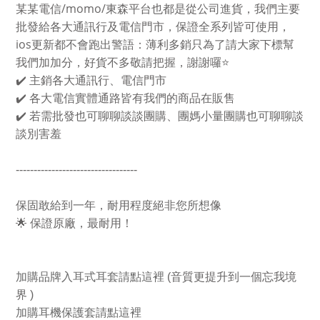
/momo/
某某電信
東森平台也都是從公司進貨，我們主要
批發給各大通訊行及電信門市，保證全系列皆可使用，
ios
更新都不會跑出警語：薄利多銷只為了請大家下標幫
我們加加分，好貨不多敬請把握，謝謝囉
⭐
✔
️
主銷各大通訊行、電信門市
✔
️
各大電信實體通路皆有我們的商品在販售
✔
️
若需批發也可聊聊談談團購、團媽小量團購也可聊聊談
談別害羞
----------------------------------
保固敢給到一年，耐用程度絕非您所想像
🌟
保證
原廠，最耐用！
加購品牌入耳式耳套請點這裡
(音質更提升到一個忘我境
界 )
加購耳機保護套請點這裡