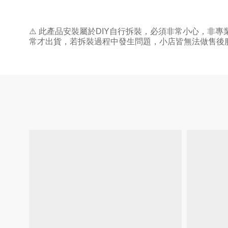
⚠
️
此產品安裝屬於
DIY
自行拆裝，必須非常小心，非專
常才出貨，若拆裝過程中發生問題，小店皆無法做售後