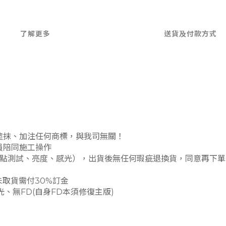
了解更多
送貨及付款方式
有塗抹、加注任何商標，與我司無關！
人員陪同施工操作
、多點測試、亮度、感光），出貨後無任何瑕疵退換貨，同意再下單
未取貨需付30%訂金
、無FD(自身FD本須修復主版)