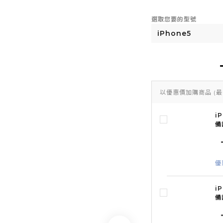
選取您要的型號
以優惠價加購商品
(最
i
備
優
i
備