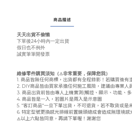
商品描述
天天出貨不偷懶
下單後24小時內一定出貨
假日也不例外
誠實筆筆開發票
維修零件購買須知（
非常重要，保障您我）
⚠️
1. 商品皆無任何商標，出貨都有全程錄影！若購買後
2. DIY商品皆由買家承擔任何施工風險，建議由專業
3. 商品出貨前皆由專人上機實測(觸控、顯示、功能
4. 商品皆是一入，若圖片是兩入是示意圖
5. "客訂商品"一旦下單出貨，不可退貨，若不取貨或是
6. 特定型號更換感光排線前置鏡頭總成會造成無環境感光
⚠️
以上六點皆同意，再請下單喔！謝謝您