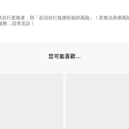
業自行更換者，
🆘
「必須自行負擔拆裝的風險」！若無法承擔風
服務，請求見諒！
您可能喜歡...