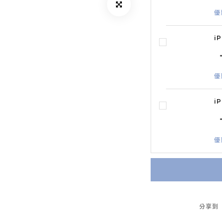
優
i
優
i
優
分享到