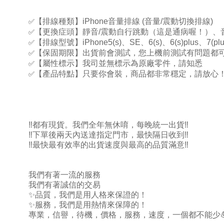
✅
【排線種類】
iPhone
音量排線
(
音量
/
震動切換排線
)
✅
【更換症頭】
靜音
/
震動自行跳動（這是通病喔！）、
✅
【排線型號】
iPhone5(s)
、
SE
、
6(s)
、
6(s)plus
、
7(plu
✅
【保固期限】出貨前會測試，您上機前測試有問題都
✅
【屬性標示】我司並無標示為原廠零件，請知悉
✅
【產品特點】只要你會裝，商品都非常穩定，請放心
‼️
都有現貨。我們全年無休唷，每晚統一出貨
‼️
‼️
下單後兩天內送達指定門市，最快隔日收到
‼️
‼️
最快最有效率的出貨速度與最高的品質滿意
‼️
我們有著一流的服務
我們有著誠信的交易
✨
品質，我們是用人格來保證的！
✨
服務，我們是用熱情來保障的！
專業，信譽，待機，價格，服務，速度，一個都不能少