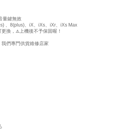
音量鍵無效
s)
、
8(
plus)
、
iX
、
iXs
、
iXr
、
iXs Max
⚠️
可更換，
上機後不予保固喔！
！我們專門供貨維修店家
💪