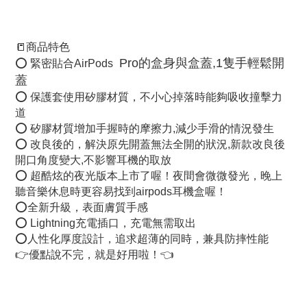
📒商品特色
 Pro
的盒身與盒蓋,1隻手輕鬆開
⭕️ 緊密貼合AirPods 
蓋
⭕️ 保護套使用矽膠材質，不小心掉落時能夠吸收撞擊力
道
⭕️ 矽膠材質增加手握時的摩擦力,減少手滑的情況發生
⭕️ 改良後的，解決原先開蓋無法全開的狀況,新款改良後
開口角度變大,不影響耳機的取放 
⭕️ 超酷炫的夜光版本上市了喔！夜間會微微發光，晚上
聽音樂休息時更容易找到airpods耳機盒喔！
⭕️全新升級，表面膚質手感
⭕️ Lightning充電插口，充電無需取出
⭕️人性化厚度設計，追求超薄的同時，兼具防摔性能
👉優點說不完，就是好用啦！👈