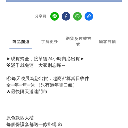
分享到
送貨及付款方
商品描述
了解更多
顧客評價
式
►現貨齊全，接單後24小時內必出貨►
💖滿千就免運，大家別忘囉～
📦每天凌晨為您出貨，超商都算當日收件
全➖年➖無➖休 （只有過年喘口氣）
🔥最快隔天送達門市
原色款四大禮：
每個保護套都送一條掛繩 👍