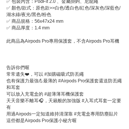
✅ 包裝內含：PodFit 2.0 、金屬掛鉤、尼龍繩
✅ 顏色/款式：原色款>>白色/透白色/紅色/深灰色/深藍色/
湖水綠/夜光/黑色/粉色
✅ 商品規格：56x47x24 mm
✅ 商品厚度：1.4 mm
此商品為Airpods Pro專用保護套，不含Airpods Pro耳機
告訴你們喔
常常遺失❤️，可以 #加購磁吸式防丟繩
也有保護力最強💪最薄的 #Airpods Pro保護套還送防丟繩
和耳套
可以放入充電盒的 #超薄薄耳機保護套
天天音樂不離耳🎧，天籟般的加強版 #入耳式耳套一定要
有
用過Airpods一定知道維持清潔靠 #充電盒專用防塵貼片
這些都是Airpods Pro保護小秘方喔 