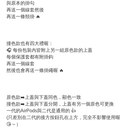
與原本的掛勾
再送一個線套然後
再送一條頸掛 🔥
撞色款也有四大禮喔：
🎧 每份包裝內皆附上另一組原色款的上蓋
每個保護套都有附掛鈎
再送一個線套
然後也會再送一條掛繩喔 🔥
原色款➡️上蓋與下蓋同色，顯色一致
撞色款➡️上蓋與下蓋分開，上蓋有另一個原色可更換
一代的AirPods與二代是通用的 👍
(只差別在二代的後方按鈕孔在上方，完全不影響使用喔
😘～）