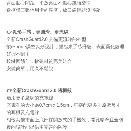
背面貼心間距，平放桌面不擔心鏡頭磨損
邊框僅三張信用卡的厚度，放口袋輕鬆沒阻礙
👉
弧形手感，更圓滑、更流線
全新
CrashGuard2.0
具備更流線的外型
依
iPhone
調整弧形設計，握起來手感升級，表面霧化處理
好握不刮手
按鍵回饋佳，軟硬材質完美結合
安裝簡單，用久不鬆脫
👉
全新
CrashGuard 2.0
邊框殼
適用更多廠牌的充電線
充電孔的大小為
0.7cm x 1.5cm
，可搭配更多非原廠尺寸
的耳機及充電線
相較其他市面上底部採開放式的手機殼，開孔精準且全包
覆的設計能提供更完善的防護