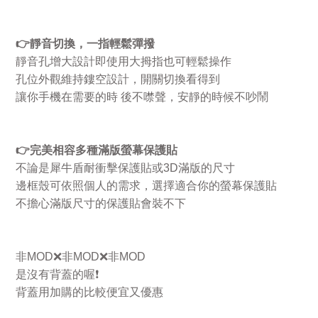
👉
靜音切換，一指輕鬆彈撥
靜音孔增大設計即使用大拇指也可輕鬆操作
孔位外觀維持鏤空設計，開關切換看得到
讓你手機在需要的時
後不噤聲，安靜的時候不吵鬧
👉
完美相容多種滿版螢幕保護貼
不論是犀牛盾耐衝擊保護貼或
3D
滿版的尺寸
邊框殼可依照個人的需求，選擇適合你的螢幕保護貼
不擔心滿版尺寸的保護貼會裝不下
非
MOD
❌
非
MOD
❌
非
MOD
是沒有背蓋的喔
❗
背蓋用加購的比較便宜又優惠