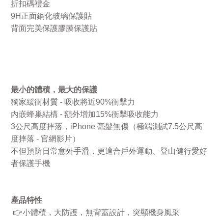
折扣碼禮金
9H
正面鋼化玻璃保護貼
背面完美保護膠膜保護貼
最小的體積，最大的保護
獨家緩衝材質
-
吸收將近
90%
衝擊力
內嵌蜂巢結構
-
額外增加
15%
衝擊吸收能力
3
公尺高度摔落，
iPhone
毫髮無傷（極端測試
7.5
公尺高
度摔落
-
官網影片）
不但預防日常意外手滑，更適合戶外運動、登山健行愛好
者保護手機
產品特性
👉
小體積，大防護，無背蓋設計，突顯機身風采