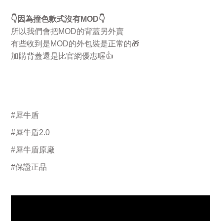
👇
因為撞色款式沒有
MOD
👇
所以我們會把
MOD
的背蓋另外賣
有些收到是
MOD
的外包裝是正常的
🎁
加購背蓋還是比官網優惠喔
👍
#
犀牛盾
#
犀牛盾
2.0
#
犀牛盾原廠
#
保證正品