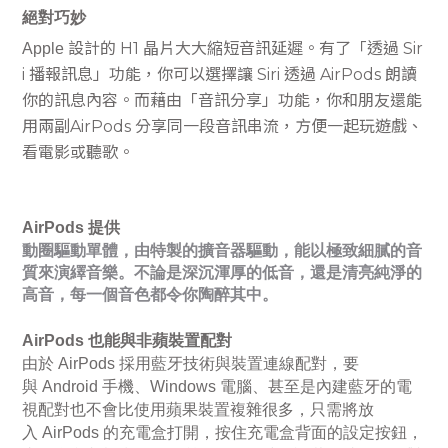
絕對巧妙
設計的
H1
晶片大大縮短音訊延遲。
有了「透過
Sir
Apple
i
播報訊息」功能，你可以選擇讓
Siri
透過
AirPods
朗讀
你的訊息內容。而藉由「音訊分享」功能，你和朋友還能
用兩副
AirPods
分享同一段音訊串流，方便一起玩遊戲、
看電影或聽歌。
AirPods
提供
動圈驅動單體，由特製的擴音器驅動，能以極致細膩的音
質來演繹音樂。不論是深沉渾厚的低音，還是清亮純淨的
高音，每一個音色都令你陶醉其中。
AirPods
也能與非蘋裝置配對
由於
AirPods
採用藍牙技術與裝置連線配對，要
與
Android
手機、
Windows
電腦、甚至是內建藍牙的電
視配對也不會比使用蘋果裝置複雜很多，只需將放
入
AirPods
的充電盒打開，按住充電盒背面的設定按鈕，