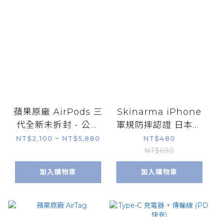
蘋果原廠 AirPods 三
Skinarma iPhone
代全新未拆封 - 公司
軍規防摔認證 日本潮
貨保固一年 (
牌 Bakodo 防摔殼 適
NT$2,100 ~ NT$5,880
NT$480
MME73TA/A ) 附發
用 iPhone 11全系列
NT$690
票
免運大禮
加入購物車
加入購物車